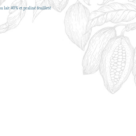
 lait 40% et praliné feuilleté