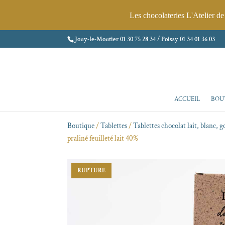
Les chocolateries L'Atelier d
Jouy-le-Moutier
01 30 75 28 34
/ Poissy
01 34 01 36 03
ACCUEIL
BOU
Boutique
/
Tablettes
/
Tablettes chocolat lait, blanc,
praliné feuilleté lait 40%
RUPTURE