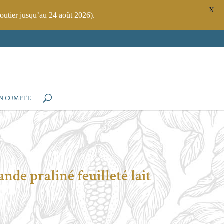
X
outier jusqu’au 24 août 2026).
N COMPTE
de praliné feuilleté lait