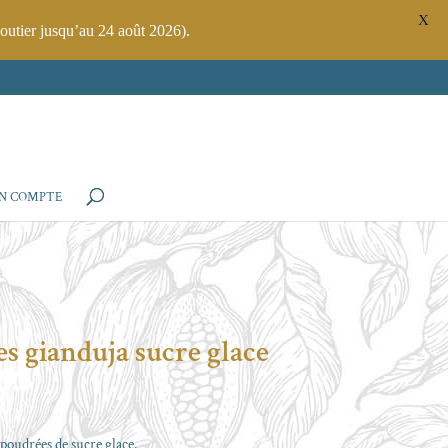
X
outier jusqu’au 24 août 2026).
N COMPTE
s gianduja sucre glace
poudrées de sucre glace.