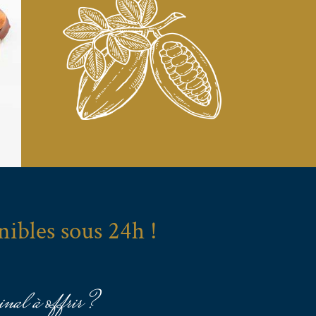
nibles sous 24h !
inal à offrir ?