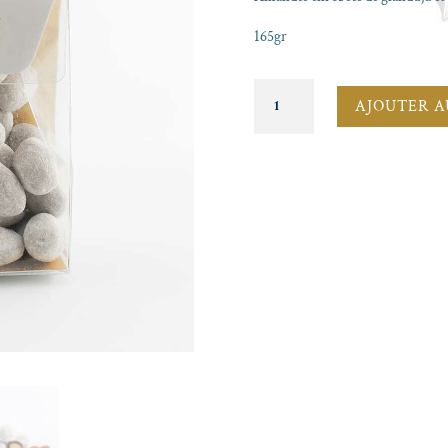
165gr
quantité
AJOUTER A
de
Sachet
d'amandes
gianduja
sucre
glace