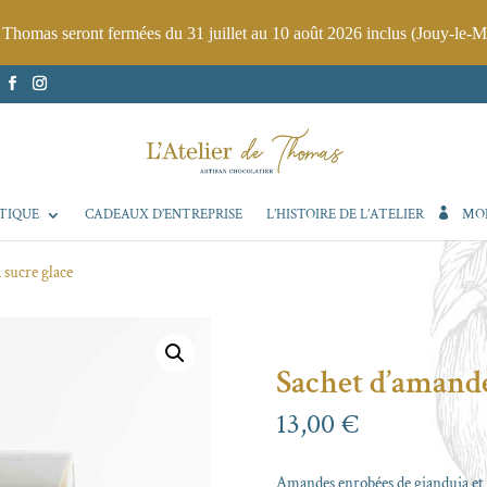
e Thomas seront fermées du 31 juillet au 10 août 2026 inclus (Jouy-le-M
TIQUE
CADEAUX D’ENTREPRISE
L’HISTOIRE DE L’ATELIER
MO
 sucre glace
Sachet d’amande
13,00
€
Amandes enrobées de gianduja et 