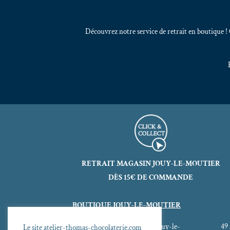
Découvrez notre service de retrait en boutique 
RETRAIT MAGASIN JOUY-LE-MOUTIER
DÈS 15€ DE COMMANDE
BOUTIQUE JOUY-LE-MOUTIER
1 place du Bien-Être 95280 Jouy-le-
49
Le site atelier-thomas-chocolaterie.com