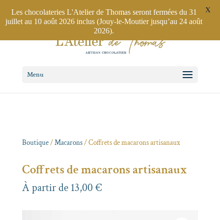
Jouy-le-Moutier
01 30 75 28 34
/ Poissy
01 34 01 36 03
X
Les chocolateries L'Atelier de Thomas seront fermées du 31
juillet au 10 août 2026 inclus (Jouy-le-Moutier jusqu’au 24 août
2026).
Menu
Boutique
/
Macarons
/ Coffrets de macarons artisanaux
Coffrets de macarons artisanaux
À partir de
13,00
€