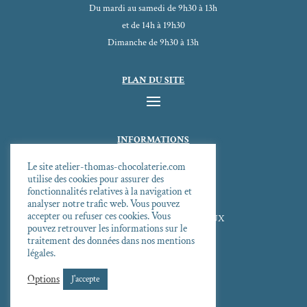
Du mardi au samedi de 9h30 à 13h
et de 14h à 19h30
Dimanche de 9h30 à 13h
PLAN DU SITE
INFORMATIONS
CGV
Le site atelier-thomas-chocolaterie.com
Mentions légales
utilise des cookies pour assurer des
fonctionnalités relatives à la navigation et
Politique de confidentialité
analyser notre trafic web. Vous pouvez
accepter ou refuser ces cookies. Vous
SUIVEZ-NOUS SUR LES RÉSEAUX
pouvez retrouver les informations sur le
traitement des données dans nos mentions
légales.
Options
J'accepte
Création
Agence Quintae
2026