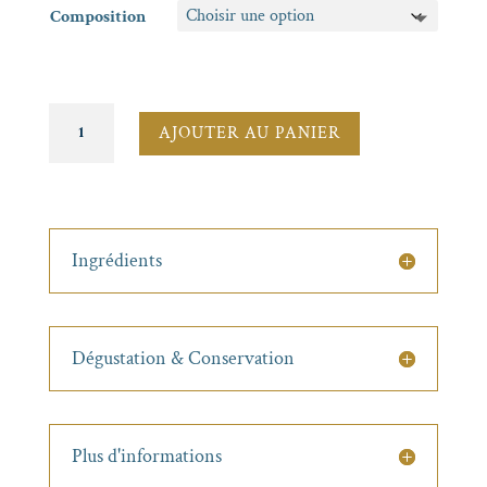
Composition
quantité
AJOUTER AU PANIER
de
Sucette
au
chocolat
Ingrédients
Dégustation & Conservation
Plus d'informations