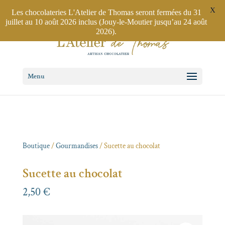
Jouy-le-Moutier
01 30 75 28 34
/ Poissy
01 34 01 36 03
X
Les chocolateries L'Atelier de Thomas seront fermées du 31
juillet au 10 août 2026 inclus (Jouy-le-Moutier jusqu’au 24 août
2026).
Menu
Boutique
/
Gourmandises
/ Sucette au chocolat
Sucette au chocolat
2,50
€